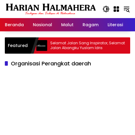
Langsung
ke
konten
Beranda
Nasional
Malut
Ragam
Literasi
H
jid Warisan
Selamat Jalan Sang Inspirator, Selamat
Featured
Jalan Abangku Yuslam Idris
Organisasi Perangkat daerah