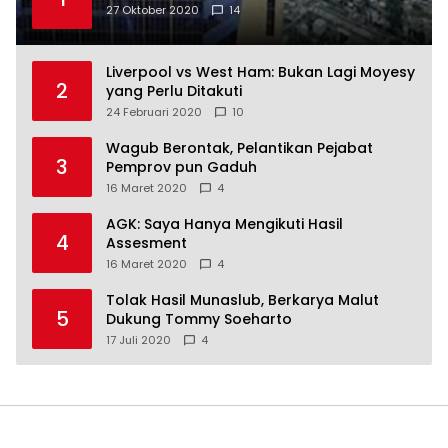
27 Oktober 2020
14
Liverpool vs West Ham: Bukan Lagi Moyesy
2
yang Perlu Ditakuti
24 Februari 2020
10
Wagub Berontak, Pelantikan Pejabat
3
Pemprov pun Gaduh
16 Maret 2020
4
AGK: Saya Hanya Mengikuti Hasil
4
Assesment
16 Maret 2020
4
Tolak Hasil Munaslub, Berkarya Malut
5
Dukung Tommy Soeharto
17 Juli 2020
4