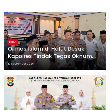
Halut
Ormas Islam di Halut Desak
Kapolres Tindak Tegas Oknum
Anggota Penista Agama
17 September 2025