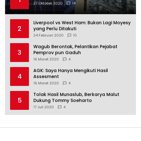
27 Oktober 2020
14
Liverpool vs West Ham: Bukan Lagi Moyesy
2
yang Perlu Ditakuti
24 Februari 2020
10
Wagub Berontak, Pelantikan Pejabat
3
Pemprov pun Gaduh
16 Maret 2020
4
AGK: Saya Hanya Mengikuti Hasil
4
Assesment
16 Maret 2020
4
Tolak Hasil Munaslub, Berkarya Malut
5
Dukung Tommy Soeharto
17 Juli 2020
4