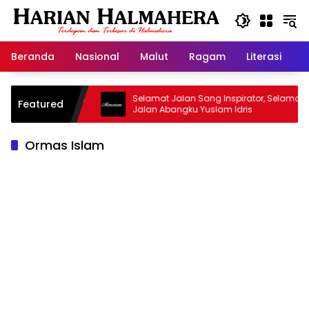
Langsung
ke
konten
Beranda
Nasional
Malut
Ragam
Literasi
H
asjid Warisan
Selamat Jalan Sang Inspirator, Selamat
Featured
Jalan Abangku Yuslam Idris
Ormas Islam