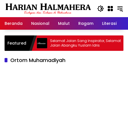
Langsung
ke
konten
Beranda
Nasional
Malut
Ragam
Literasi
H
id Warisan
Selamat Jalan Sang Inspirator, Selamat
Featured
Jalan Abangku Yuslam Idris
Ortom Muhamadiyah