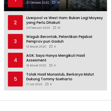
27 Oktober 2020
14
Liverpool vs West Ham: Bukan Lagi Moyesy
2
yang Perlu Ditakuti
24 Februari 2020
10
Wagub Berontak, Pelantikan Pejabat
3
Pemprov pun Gaduh
16 Maret 2020
4
AGK: Saya Hanya Mengikuti Hasil
4
Assesment
16 Maret 2020
4
Tolak Hasil Munaslub, Berkarya Malut
5
Dukung Tommy Soeharto
17 Juli 2020
4