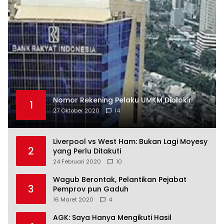
Nomor Rekening Pelaku UMKM Diblokir
1
27 Oktober 2020
14
Liverpool vs West Ham: Bukan Lagi Moyesy
2
yang Perlu Ditakuti
24 Februari 2020
10
Wagub Berontak, Pelantikan Pejabat
3
Pemprov pun Gaduh
16 Maret 2020
4
AGK: Saya Hanya Mengikuti Hasil