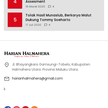
4
Assesment
16 Maret 2020
4
Tolak Hasil Munaslub, Berkarya Malut
5
Dukung Tommy Soeharto
17 Juli 2020
4
Jl. Bhayangkara Gamsungi-Tobelo, Kabupaten
Halmahera Utara. Provinsi Maluku Utara.
harianhalmahera@gmail.com
k