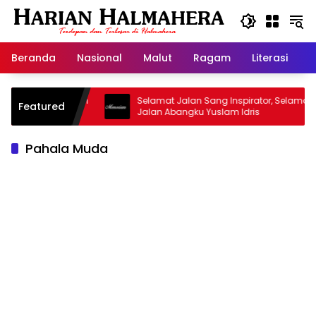
Langsung
ke
konten
Beranda
Nasional
Malut
Ragam
Literasi
H
asjid Warisan
Selamat Jalan Sang Inspirator, Selamat
Featured
Jalan Abangku Yuslam Idris
Pahala Muda