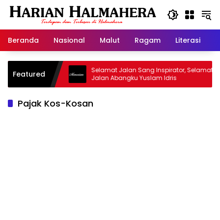
Langsung
ke
konten
Beranda
Nasional
Malut
Ragam
Literasi
H
sjid Warisan
Selamat Jalan Sang Inspirator, Selamat
Featured
Jalan Abangku Yuslam Idris
Pajak Kos-Kosan