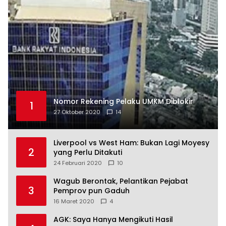
Nomor Rekening Pelaku UMKM Diblokir
1
27 Oktober 2020
14
Liverpool vs West Ham: Bukan Lagi Moyesy
2
yang Perlu Ditakuti
24 Februari 2020
10
Wagub Berontak, Pelantikan Pejabat
3
Pemprov pun Gaduh
16 Maret 2020
4
AGK: Saya Hanya Mengikuti Hasil