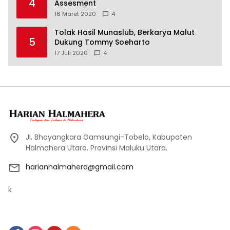
4
Assesment
16 Maret 2020
4
Tolak Hasil Munaslub, Berkarya Malut
5
Dukung Tommy Soeharto
17 Juli 2020
4
Jl. Bhayangkara Gamsungi-Tobelo, Kabupaten
Halmahera Utara. Provinsi Maluku Utara.
harianhalmahera@gmail.com
k