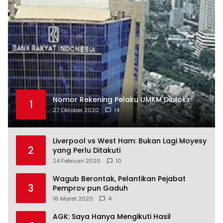
Nomor Rekening Pelaku UMKM Diblokir
1
27 Oktober 2020
14
Liverpool vs West Ham: Bukan Lagi Moyesy
2
yang Perlu Ditakuti
24 Februari 2020
10
Wagub Berontak, Pelantikan Pejabat
3
Pemprov pun Gaduh
16 Maret 2020
4
AGK: Saya Hanya Mengikuti Hasil