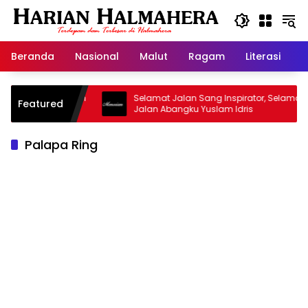
Langsung
ke
konten
Beranda
Nasional
Malut
Ragam
Literasi
H
Masjid Warisan
Selamat Jalan Sang Inspirator, Selamat
Featured
Jalan Abangku Yuslam Idris
Palapa Ring