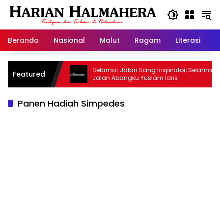
Langsung
ke
konten
Beranda
Nasional
Malut
Ragam
Literasi
H
sjid Warisan
Selamat Jalan Sang Inspirator, Selamat
Featured
Jalan Abangku Yuslam Idris
Panen Hadiah Simpedes