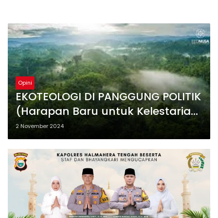
Opini
EKOTEOLOGI DI PANGGUNG POLITIK
(Harapan Baru untuk Kelestarian
Maluku Utara)
2 November 2024