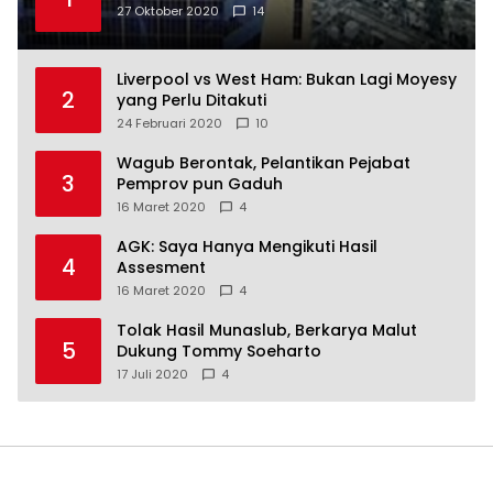
27 Oktober 2020
14
Liverpool vs West Ham: Bukan Lagi Moyesy
2
yang Perlu Ditakuti
24 Februari 2020
10
Wagub Berontak, Pelantikan Pejabat
3
Pemprov pun Gaduh
16 Maret 2020
4
AGK: Saya Hanya Mengikuti Hasil
4
Assesment
16 Maret 2020
4
Tolak Hasil Munaslub, Berkarya Malut
5
Dukung Tommy Soeharto
17 Juli 2020
4