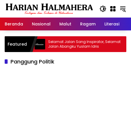
Langsung
ke
konten
Beranda
Nasional
Malut
Ragam
Literasi
H
 Warisan
Selamat Jalan Sang Inspirator, Selamat
K
Featured
Jalan Abangku Yuslam Idris
M
Panggung Politik