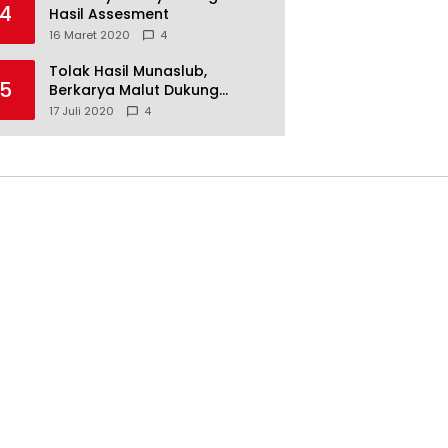
4
Hasil Assesment
16 Maret 2020
4
Tolak Hasil Munaslub,
5
Berkarya Malut Dukung
Tommy Soeharto
17 Juli 2020
4