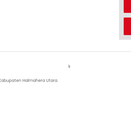
k
 Kabupaten Halmahera Utara.