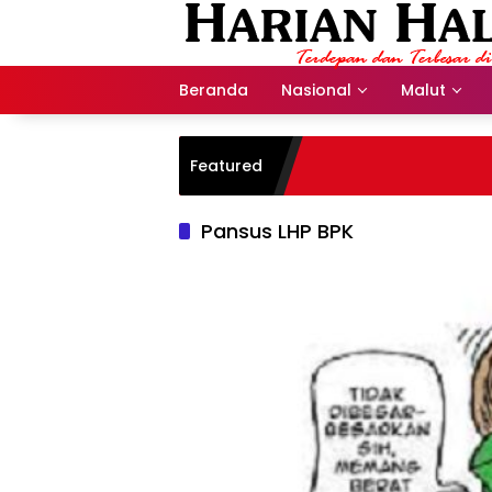
Langsung
ke
konten
Beranda
Nasional
Malut
Featured
Pansus LHP BPK