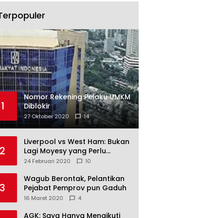
Terpopuler
Nomor Rekening Pelaku UMKM
1
Diblokir
27 Oktober 2020
14
Liverpool vs West Ham: Bukan
2
Lagi Moyesy yang Perlu
Ditakuti
24 Februari 2020
10
Wagub Berontak, Pelantikan
3
Pejabat Pemprov pun Gaduh
16 Maret 2020
4
AGK: Saya Hanya Mengikuti