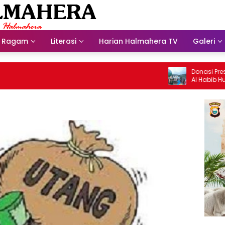
Ragam
Literasi
Harian Halmahera TV
Galeri
Donasi Presdir
Al Habib Husein