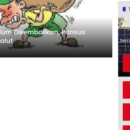
elum Dikembalikan, Pansus
alut