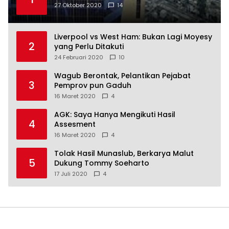
27 Oktober 2020
14
Liverpool vs West Ham: Bukan Lagi Moyesy
2
yang Perlu Ditakuti
24 Februari 2020
10
Wagub Berontak, Pelantikan Pejabat
3
Pemprov pun Gaduh
16 Maret 2020
4
AGK: Saya Hanya Mengikuti Hasil
4
Assesment
16 Maret 2020
4
Tolak Hasil Munaslub, Berkarya Malut
5
Dukung Tommy Soeharto
17 Juli 2020
4