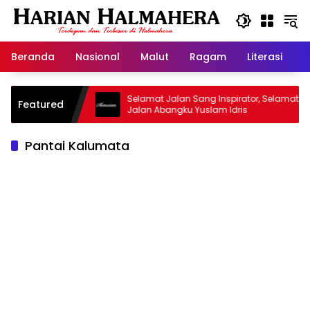
Langsung
ke
konten
Beranda
Nasional
Malut
Ragam
Literasi
H
sjid Warisan
Selamat Jalan Sang Inspirator, Selamat
Featured
Jalan Abangku Yuslam Idris
Pantai Kalumata