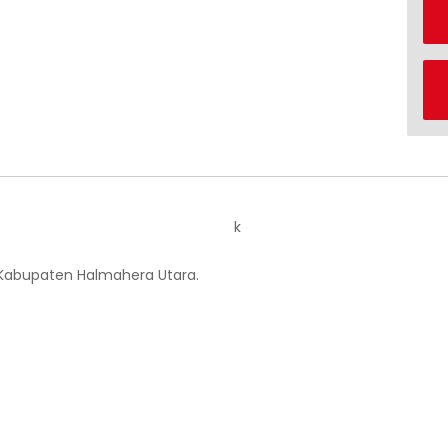
k
 Kabupaten Halmahera Utara.