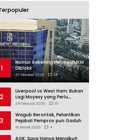
Terpopuler
Nomor Rekening Pelaku UMKM
1
Diblokir
27 Oktober 2020
14
Liverpool vs West Ham: Bukan
2
Lagi Moyesy yang Perlu
Ditakuti
24 Februari 2020
10
Wagub Berontak, Pelantikan
3
Pejabat Pemprov pun Gaduh
16 Maret 2020
4
AGK: Saya Hanya Mengikuti