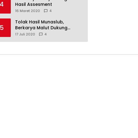
4
Hasil Assesment
16 Maret 2020
4
Tolak Hasil Munaslub,
5
Berkarya Malut Dukung
Tommy Soeharto
17 Juli 2020
4