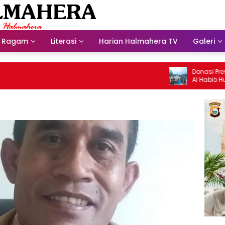
Ragam
Literasi
Harian Halmahera TV
Galeri
Donasi Presdir N
Al Habib Husein 