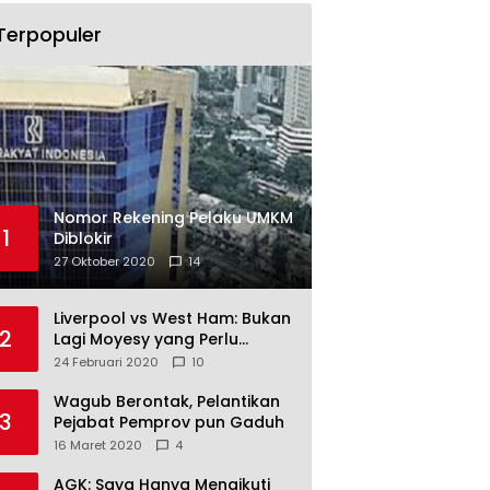
Terpopuler
Nomor Rekening Pelaku UMKM
1
Diblokir
27 Oktober 2020
14
Liverpool vs West Ham: Bukan
2
Lagi Moyesy yang Perlu
Ditakuti
24 Februari 2020
10
Wagub Berontak, Pelantikan
3
Pejabat Pemprov pun Gaduh
16 Maret 2020
4
AGK: Saya Hanya Mengikuti