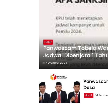
Halut
Panwascam Tobelo War
Jadwal Dipenjara 1 Tah
8 November 2023
Panwascam
Desa
Halut
14 Februa