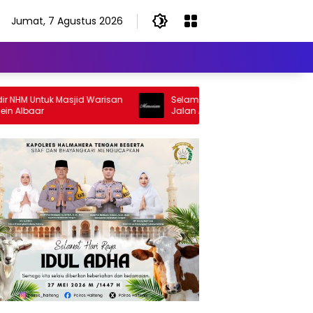
Jumat, 7 Agustus 2026
M Untuk Masjid Warisan
Selamat Jalan Sang Inspirator, Selama
baar
Jalan Abangku Yuslam Idris