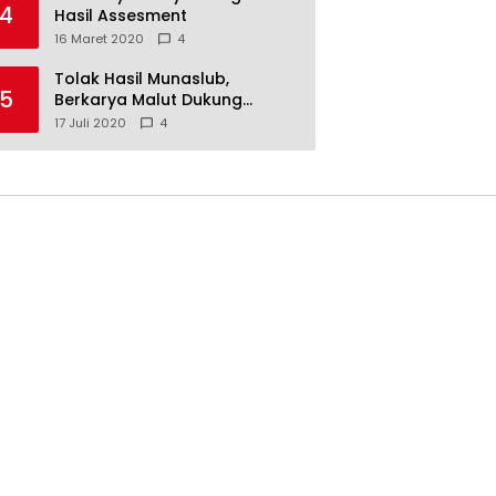
4
Hasil Assesment
16 Maret 2020
4
Tolak Hasil Munaslub,
5
Berkarya Malut Dukung
Tommy Soeharto
17 Juli 2020
4