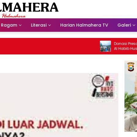
Ragam
Literasi
Harian Halmahera TV
Galeri
Donasi Presdir NH
Al Habib Husein Al