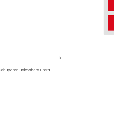
k
 Kabupaten Halmahera Utara.