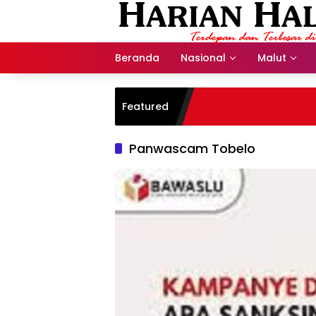
Langsung
ke
konten
Beranda
Nasional
Malut
Featured
Panwascam Tobelo