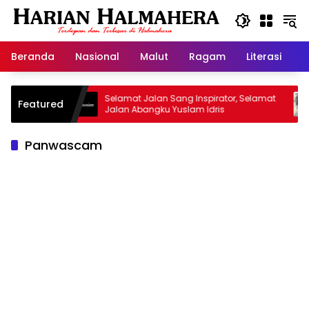
Langsung
ke
konten
Beranda
Nasional
Malut
Ragam
Literasi
H
risan
Selamat Jalan Sang Inspirator, Selamat
Kipr
Featured
Jalan Abangku Yuslam Idris
Mena
Panwascam