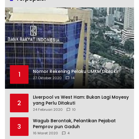
Nomor Rekening Pelaku UMKM Diblokir
1
27 Oktober 2020
14
Liverpool vs West Ham: Bukan Lagi Moyesy
2
yang Perlu Ditakuti
24 Februari 2020
10
Wagub Berontak, Pelantikan Pejabat
3
Pemprov pun Gaduh
16 Maret 2020
4