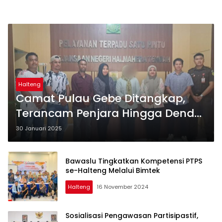
Halteng
Camat Pulau Gebe Ditangkap,
Terancam Penjara Hingga Denda
Jutaan
30 Januari 2025
Bawaslu Tingkatkan Kompetensi PTPS
se-Halteng Melalui Bimtek
Halteng
16 November 2024
Sosialisasi Pengawasan Partisipastif,