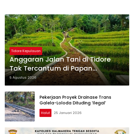
Tidore Kepulauan
Anggaran Jalan Tani di Tidore
Tak Tercantum di Papan
Informasi, Hendra: Ini Patut
5 Agustus 2026
Dicurigai
Pekerjaan Proyek Drainase Trans
Galela-Loloda Dituding ‘Ilegal’
Halut
25 Januari 2026