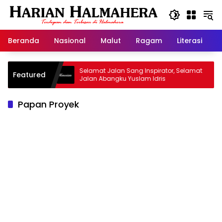
Langsung
ke
konten
Beranda
Nasional
Malut
Ragam
Literasi
H
 Warisan
Selamat Jalan Sang Inspirator, Selamat
K
Featured
Jalan Abangku Yuslam Idris
M
Papan Proyek