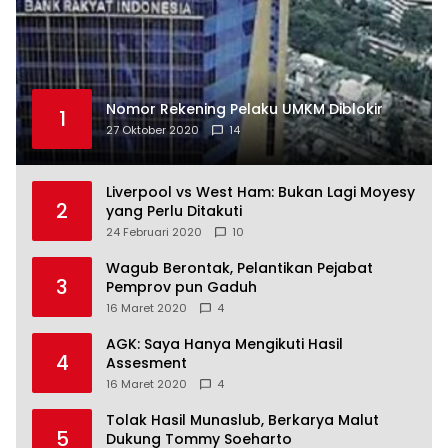
Nomor Rekening Pelaku UMKM Diblokir
1
27 Oktober 2020
14
Liverpool vs West Ham: Bukan Lagi Moyesy
2
yang Perlu Ditakuti
24 Februari 2020
10
Wagub Berontak, Pelantikan Pejabat
3
Pemprov pun Gaduh
16 Maret 2020
4
AGK: Saya Hanya Mengikuti Hasil
4
Assesment
16 Maret 2020
4
Tolak Hasil Munaslub, Berkarya Malut
5
Dukung Tommy Soeharto