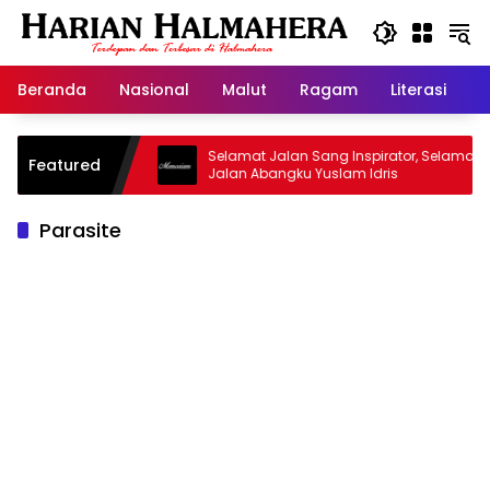
Langsung
ke
konten
Beranda
Nasional
Malut
Ragam
Literasi
H
Masjid Warisan
Selamat Jalan Sang Inspirator, Selamat
Featured
Jalan Abangku Yuslam Idris
Parasite