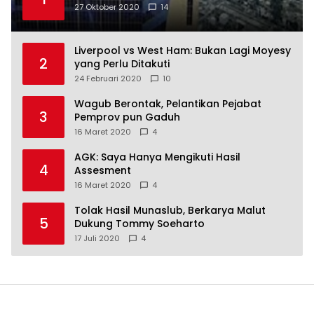
27 Oktober 2020
14
Liverpool vs West Ham: Bukan Lagi Moyesy
2
yang Perlu Ditakuti
24 Februari 2020
10
Wagub Berontak, Pelantikan Pejabat
3
Pemprov pun Gaduh
16 Maret 2020
4
AGK: Saya Hanya Mengikuti Hasil
4
Assesment
16 Maret 2020
4
Tolak Hasil Munaslub, Berkarya Malut
5
Dukung Tommy Soeharto
17 Juli 2020
4