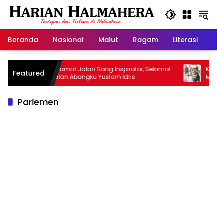
Langsung
ke
konten
Beranda
Nasional
Malut
Ragam
Literasi
H
Selamat Jalan Sang Inspirator, Selamat
Kiprah Ko
Featured
Jalan Abangku Yuslam Idris
Menangani
Parlemen