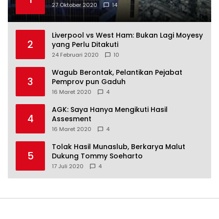
27 Oktober 2020
14
Liverpool vs West Ham: Bukan Lagi Moyesy
2
yang Perlu Ditakuti
24 Februari 2020
10
Wagub Berontak, Pelantikan Pejabat
3
Pemprov pun Gaduh
16 Maret 2020
4
AGK: Saya Hanya Mengikuti Hasil
4
Assesment
16 Maret 2020
4
Tolak Hasil Munaslub, Berkarya Malut
5
Dukung Tommy Soeharto
17 Juli 2020
4