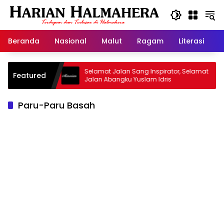
Langsung
ke
konten
Beranda
Nasional
Malut
Ragam
Literasi
H
id Warisan
Selamat Jalan Sang Inspirator, Selamat
Featured
Jalan Abangku Yuslam Idris
Paru-Paru Basah