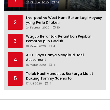
27 Oktober 2020
14
Liverpool vs West Ham: Bukan Lagi Moyesy
2
yang Perlu Ditakuti
24 Februari 2020
10
Wagub Berontak, Pelantikan Pejabat
3
Pemprov pun Gaduh
16 Maret 2020
4
AGK: Saya Hanya Mengikuti Hasil
4
Assesment
16 Maret 2020
4
Tolak Hasil Munaslub, Berkarya Malut
5
Dukung Tommy Soeharto
17 Juli 2020
4