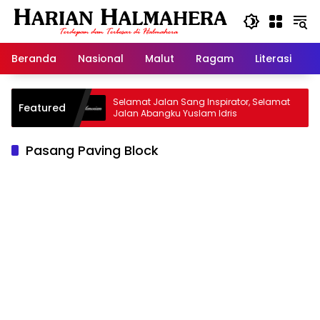
Langsung
ke
konten
Beranda
Nasional
Malut
Ragam
Literasi
H
arisan
Selamat Jalan Sang Inspirator, Selamat
Kip
Featured
Jalan Abangku Yuslam Idris
Men
Pasang Paving Block