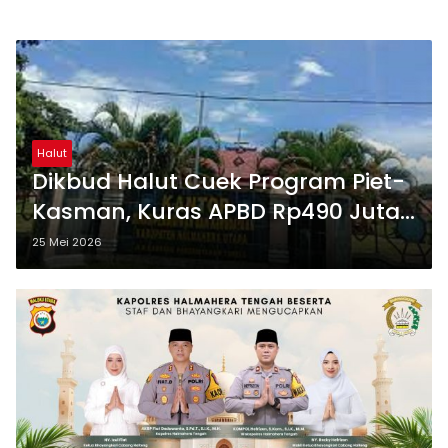
Halut
Dikbud Halut Cuek Program Piet-
Kasman, Kuras APBD Rp490 Juta
Hanya Percantik Halaman
25 Mei 2026