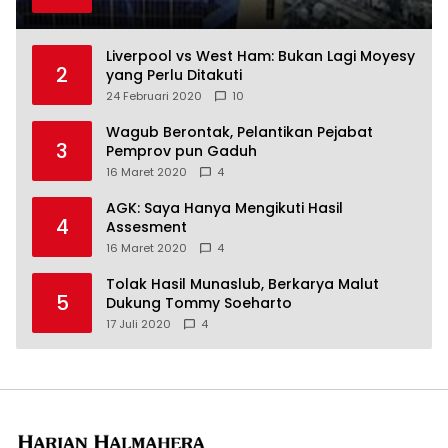
Liverpool vs West Ham: Bukan Lagi Moyesy
2
yang Perlu Ditakuti
24 Februari 2020
10
Wagub Berontak, Pelantikan Pejabat
3
Pemprov pun Gaduh
16 Maret 2020
4
AGK: Saya Hanya Mengikuti Hasil
4
Assesment
16 Maret 2020
4
Tolak Hasil Munaslub, Berkarya Malut
5
Dukung Tommy Soeharto
17 Juli 2020
4