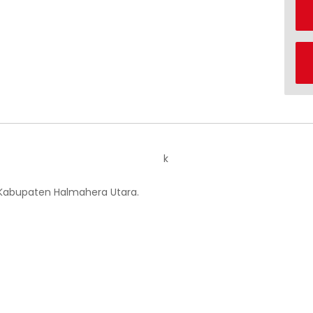
k
 Kabupaten Halmahera Utara.