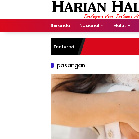
Langsung
ke
konten
Beranda
Nasional
Malut
Featured
pasangan