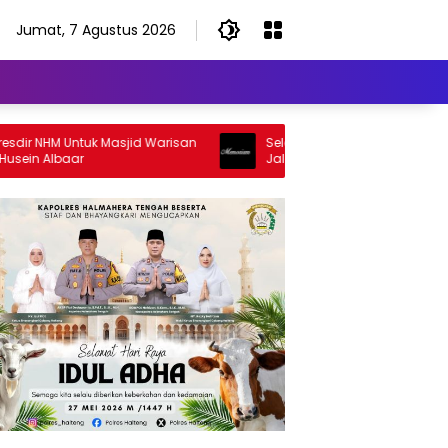
Jumat, 7 Agustus 2026
NHM Untuk Masjid Warisan
Selamat Jalan Sang Inspirator, Sel
 Albaar
Jalan Abangku Yuslam Idris