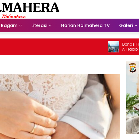
Ragam
Literasi
Harian Halmahera TV
Galeri
Donasi Presdir 
Al Habib Husein