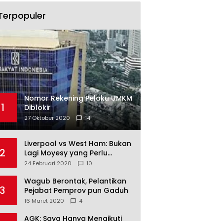
Terpopuler
Nomor Rekening Pelaku UMKM
1
Diblokir
27 Oktober 2020
14
Liverpool vs West Ham: Bukan
2
Lagi Moyesy yang Perlu
Ditakuti
24 Februari 2020
10
Wagub Berontak, Pelantikan
3
Pejabat Pemprov pun Gaduh
16 Maret 2020
4
AGK: Saya Hanya Mengikuti