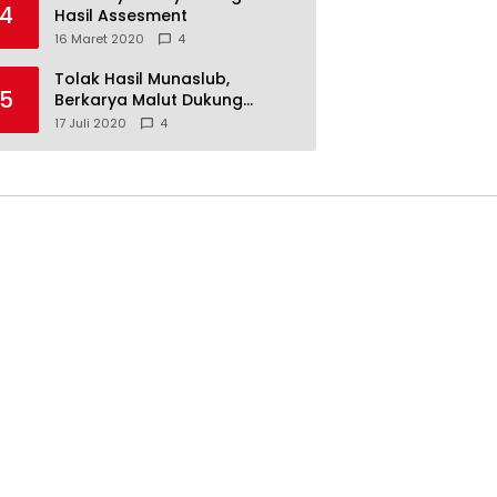
4
Hasil Assesment
16 Maret 2020
4
Tolak Hasil Munaslub,
5
Berkarya Malut Dukung
Tommy Soeharto
17 Juli 2020
4