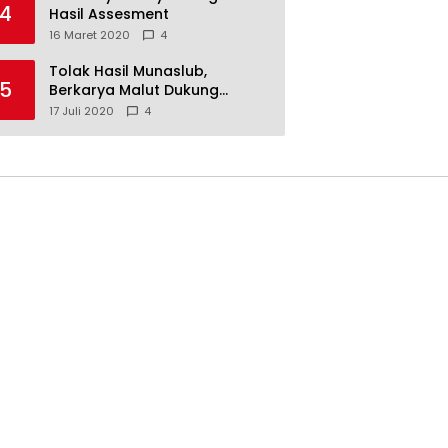
4
Hasil Assesment
16 Maret 2020
4
Tolak Hasil Munaslub,
5
Berkarya Malut Dukung
Tommy Soeharto
17 Juli 2020
4