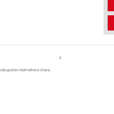
k
 Kabupaten Halmahera Utara.