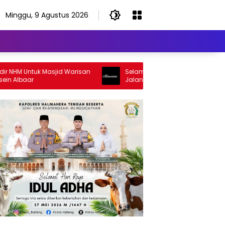
Minggu, 9 Agustus 2026
M Untuk Masjid Warisan
Selamat Jalan Sang Inspirator, Selam
baar
Jalan Abangku Yuslam Idris