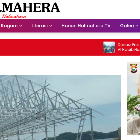
Ragam
Literasi
Harian Halmahera TV
Galeri
Donasi Presdir NH
Al Habib Husein Al