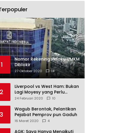
Terpopuler
Nomor Rekening Pelaku UMKM
1
Diblokir
27 Oktober 2020
14
Liverpool vs West Ham: Bukan
2
Lagi Moyesy yang Perlu
Ditakuti
24 Februari 2020
10
Wagub Berontak, Pelantikan
3
Pejabat Pemprov pun Gaduh
16 Maret 2020
4
AGK: Saya Hanya Mengikuti