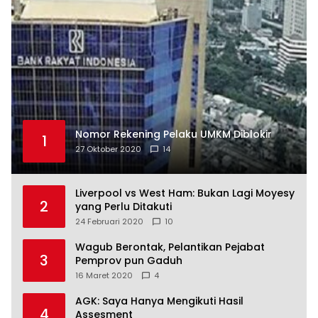
Nomor Rekening Pelaku UMKM Diblokir
1
27 Oktober 2020
14
Liverpool vs West Ham: Bukan Lagi Moyesy
2
yang Perlu Ditakuti
24 Februari 2020
10
Wagub Berontak, Pelantikan Pejabat
3
Pemprov pun Gaduh
16 Maret 2020
4
AGK: Saya Hanya Mengikuti Hasil
4
Assesment