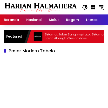
Langsung
ke
konten
Beranda
Nasional
Malut
Ragam
Literasi
H
sjid Warisan
Selamat Jalan Sang Inspirator, Selamat
Featured
Jalan Abangku Yuslam Idris
Pasar Modern Tobelo