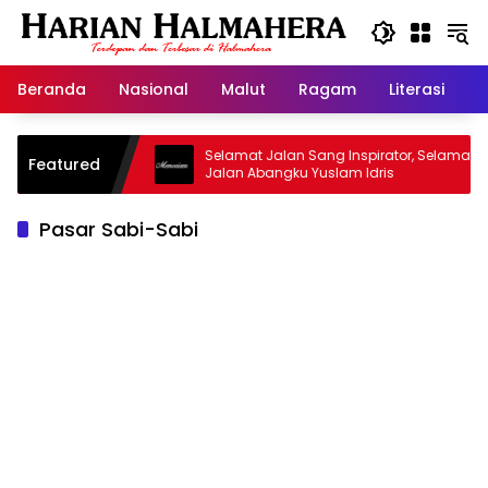
Langsung
ke
konten
Beranda
Nasional
Malut
Ragam
Literasi
H
asjid Warisan
Selamat Jalan Sang Inspirator, Selamat
Featured
Jalan Abangku Yuslam Idris
Pasar Sabi-Sabi