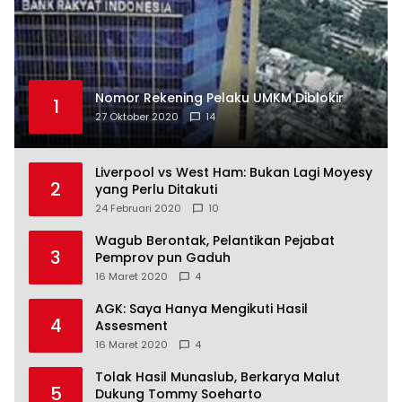
Nomor Rekening Pelaku UMKM Diblokir
1
27 Oktober 2020
14
Liverpool vs West Ham: Bukan Lagi Moyesy
2
yang Perlu Ditakuti
24 Februari 2020
10
Wagub Berontak, Pelantikan Pejabat
3
Pemprov pun Gaduh
16 Maret 2020
4
AGK: Saya Hanya Mengikuti Hasil
4
Assesment
16 Maret 2020
4
Tolak Hasil Munaslub, Berkarya Malut
5
Dukung Tommy Soeharto