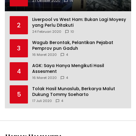
27 Oktober 2020
14
Liverpool vs West Ham: Bukan Lagi Moyesy
2
yang Perlu Ditakuti
24 Februari 2020
10
Wagub Berontak, Pelantikan Pejabat
3
Pemprov pun Gaduh
16 Maret 2020
4
AGK: Saya Hanya Mengikuti Hasil
4
Assesment
16 Maret 2020
4
Tolak Hasil Munaslub, Berkarya Malut
5
Dukung Tommy Soeharto
17 Juli 2020
4