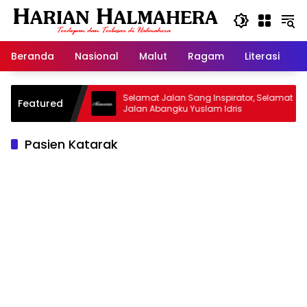
Langsung
ke
konten
Beranda
Nasional
Malut
Ragam
Literasi
H
jid Warisan
Selamat Jalan Sang Inspirator, Selamat
Featured
Jalan Abangku Yuslam Idris
Pasien Katarak