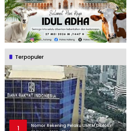
Terpopuler
Nomor Rekening Pelaku UMKM Diblokir
1