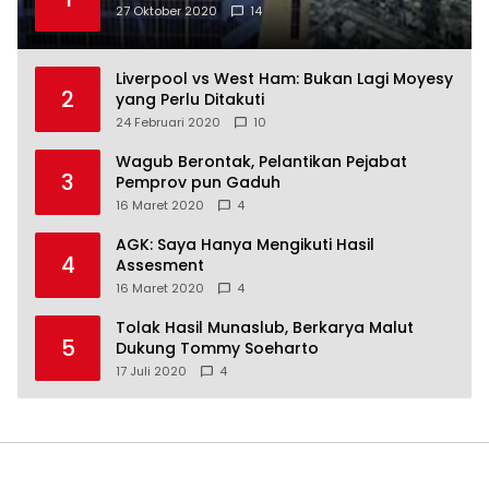
27 Oktober 2020
14
Liverpool vs West Ham: Bukan Lagi Moyesy
2
yang Perlu Ditakuti
24 Februari 2020
10
Wagub Berontak, Pelantikan Pejabat
3
Pemprov pun Gaduh
16 Maret 2020
4
AGK: Saya Hanya Mengikuti Hasil
4
Assesment
16 Maret 2020
4
Tolak Hasil Munaslub, Berkarya Malut
5
Dukung Tommy Soeharto
17 Juli 2020
4