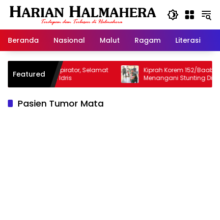
Langsung
ke
konten
Beranda
Nasional
Malut
Ragam
Literasi
H
alan Sang Inspirator, Selamat
Kiprah Korem 152/Baabullah 
Featured
ngku Yuslam Idris
Menangani Stunting Di Wilaya
Pasien Tumor Mata