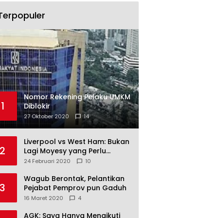
Terpopuler
Nomor Rekening Pelaku UMKM
1
Diblokir
27 Oktober 2020
14
Liverpool vs West Ham: Bukan
2
Lagi Moyesy yang Perlu
Ditakuti
24 Februari 2020
10
Wagub Berontak, Pelantikan
3
Pejabat Pemprov pun Gaduh
16 Maret 2020
4
AGK: Saya Hanya Mengikuti