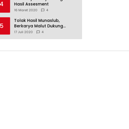
4
Hasil Assesment
16 Maret 2020
4
Tolak Hasil Munaslub,
5
Berkarya Malut Dukung
Tommy Soeharto
17 Juli 2020
4