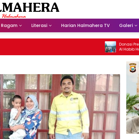
Ragam
Literasi
Harian Halmahera TV
Galeri
Donasi Presdir N
Al Habib Husein 