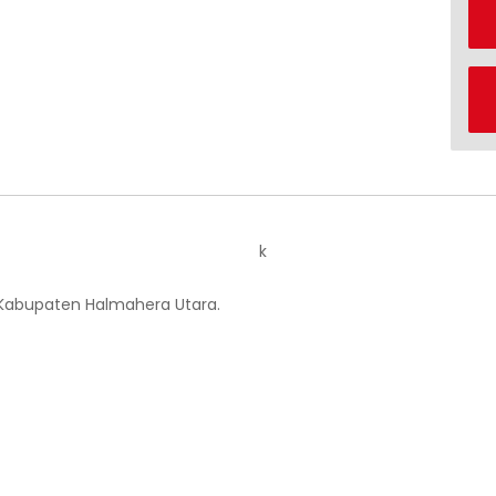
k
 Kabupaten Halmahera Utara.