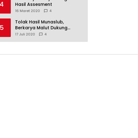
4
Hasil Assesment
16 Maret 2020
4
Tolak Hasil Munaslub,
5
Berkarya Malut Dukung
Tommy Soeharto
17 Juli 2020
4