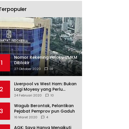
Terpopuler
Nomor Rekening Pelaku UMKM
1
Diblokir
27 Oktober 2020
14
Liverpool vs West Ham: Bukan
2
Lagi Moyesy yang Perlu
Ditakuti
24 Februari 2020
10
Wagub Berontak, Pelantikan
3
Pejabat Pemprov pun Gaduh
16 Maret 2020
4
AGK: Saya Hanya Mengikuti