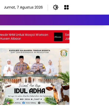
Jumat, 7 Agustus 2026
NHM Untuk Masjid Warisan
Selamat Jalan Sang Inspirator, Sel
 Albaar
Jalan Abangku Yuslam Idris