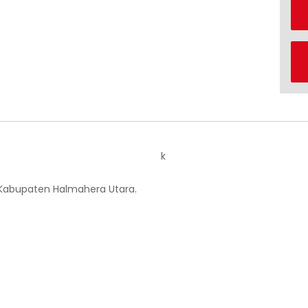
k
 Kabupaten Halmahera Utara.