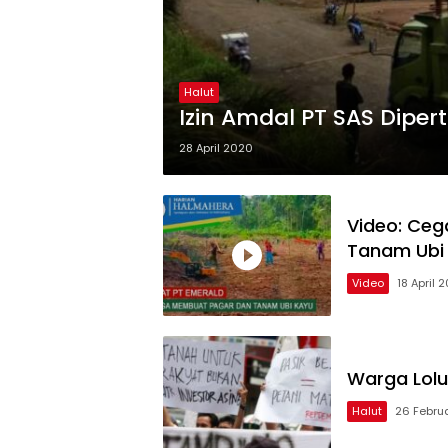
Halut
Izin Amdal PT SAS Dipe
28 April 2020
Video: Ceg
Tanam Ubi
Video
18 April 
Warga Lolu
Halut
26 Februa