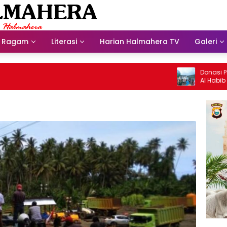
Ragam
Literasi
Harian Halmahera TV
Galeri
Donasi Presdir 
Al Habib Husein