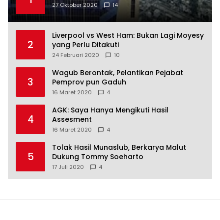
27 Oktober 2020
14
Liverpool vs West Ham: Bukan Lagi Moyesy
2
yang Perlu Ditakuti
24 Februari 2020
10
Wagub Berontak, Pelantikan Pejabat
3
Pemprov pun Gaduh
16 Maret 2020
4
AGK: Saya Hanya Mengikuti Hasil
4
Assesment
16 Maret 2020
4
Tolak Hasil Munaslub, Berkarya Malut
5
Dukung Tommy Soeharto
17 Juli 2020
4