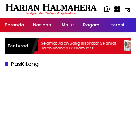
Langsung
ke
konten
Beranda
Nasional
Malut
Ragam
Literasi
H
isan
Selamat Jalan Sang Inspirator, Selamat
Kipra
Featured
Jalan Abangku Yuslam Idris
Menan
PasKitong