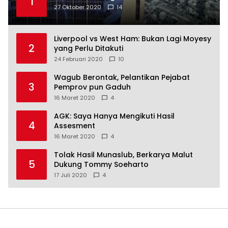
1
27 Oktober 2020
14
Liverpool vs West Ham: Bukan Lagi Moyesy
2
yang Perlu Ditakuti
24 Februari 2020
10
Wagub Berontak, Pelantikan Pejabat
3
Pemprov pun Gaduh
16 Maret 2020
4
AGK: Saya Hanya Mengikuti Hasil
4
Assesment
16 Maret 2020
4
Tolak Hasil Munaslub, Berkarya Malut
5
Dukung Tommy Soeharto
17 Juli 2020
4