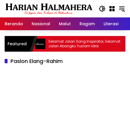
Langsung
ke
konten
Beranda
Nasional
Malut
Ragam
Literasi
H
Warisan
Selamat Jalan Sang Inspirator, Selamat
Ki
Featured
Jalan Abangku Yuslam Idris
Me
Paslon Elang-Rahim