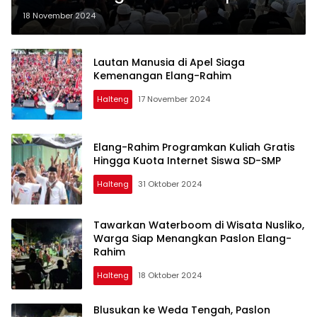
Memukau Paparkan Program
18 November 2024
Kesejahteraan Masyarakat
Lautan Manusia di Apel Siaga
Kemenangan Elang-Rahim
Halteng
17 November 2024
Elang-Rahim Programkan Kuliah Gratis
Hingga Kuota Internet Siswa SD-SMP
Halteng
31 Oktober 2024
Tawarkan Waterboom di Wisata Nusliko,
Warga Siap Menangkan Paslon Elang-
Rahim
Halteng
18 Oktober 2024
Blusukan ke Weda Tengah, Paslon