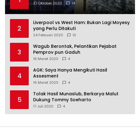
27 Oktober 2020
14
Liverpool vs West Ham: Bukan Lagi Moyesy
2
yang Perlu Ditakuti
24 Februari 2020
10
Wagub Berontak, Pelantikan Pejabat
3
Pemprov pun Gaduh
16 Maret 2020
4
AGK: Saya Hanya Mengikuti Hasil
4
Assesment
16 Maret 2020
4
Tolak Hasil Munaslub, Berkarya Malut
5
Dukung Tommy Soeharto
17 Juli 2020
4