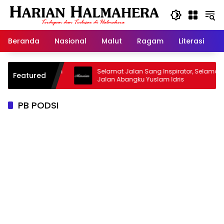
Langsung
ke
konten
Beranda
Nasional
Malut
Ragam
Literasi
H
asjid Warisan
Selamat Jalan Sang Inspirator, Selamat
Featured
Jalan Abangku Yuslam Idris
PB PODSI