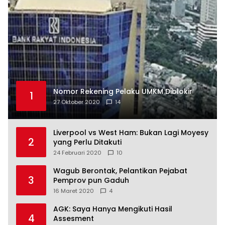
Nomor Rekening Pelaku UMKM Diblokir
1
27 Oktober 2020
14
Liverpool vs West Ham: Bukan Lagi Moyesy
2
yang Perlu Ditakuti
24 Februari 2020
10
Wagub Berontak, Pelantikan Pejabat
3
Pemprov pun Gaduh
16 Maret 2020
4
AGK: Saya Hanya Mengikuti Hasil
4
Assesment