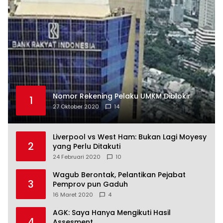
Nomor Rekening Pelaku UMKM Diblokir
1
27 Oktober 2020
14
Liverpool vs West Ham: Bukan Lagi Moyesy
2
yang Perlu Ditakuti
24 Februari 2020
10
Wagub Berontak, Pelantikan Pejabat
3
Pemprov pun Gaduh
16 Maret 2020
4
AGK: Saya Hanya Mengikuti Hasil
4
Assesment