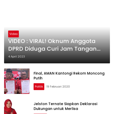
Video
VIDEO : VIRAL! Oknum Anggota
DPRD Diduga Curi Jam Tangan
Milik Karyawan Toko Ponsel
4 April 2023
Final, AMAN Kantongi Rekom Moncong
Putih
Politik
19 Februari 2020
Jelston Ternate Siapkan Deklarasi
Dukungan untuk Merlisa