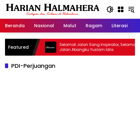
Langsung
ke
konten
Beranda
Nasional
Malut
Ragam
Literasi
H
Masjid Warisan
Selamat Jalan Sang Inspirator, Selamat
Featured
Jalan Abangku Yuslam Idris
PDI-Perjuangan