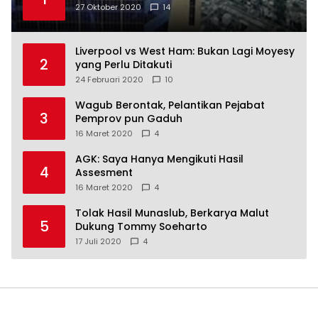
27 Oktober 2020
14
Liverpool vs West Ham: Bukan Lagi Moyesy
2
yang Perlu Ditakuti
24 Februari 2020
10
Wagub Berontak, Pelantikan Pejabat
3
Pemprov pun Gaduh
16 Maret 2020
4
AGK: Saya Hanya Mengikuti Hasil
4
Assesment
16 Maret 2020
4
Tolak Hasil Munaslub, Berkarya Malut
5
Dukung Tommy Soeharto
17 Juli 2020
4