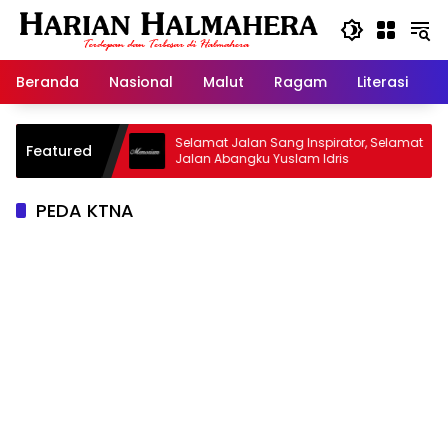
Langsung
ke
konten
Beranda
Nasional
Malut
Ragam
Literasi
H
sjid Warisan
Selamat Jalan Sang Inspirator, Selamat
Featured
Jalan Abangku Yuslam Idris
PEDA KTNA