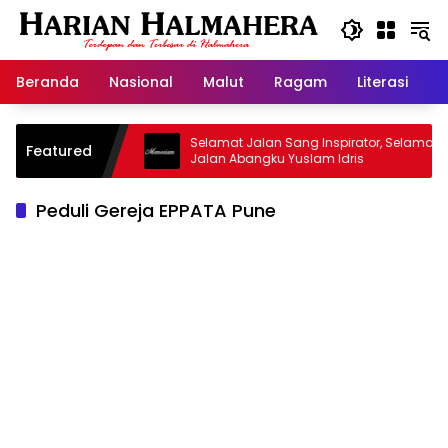
Langsung
ke
konten
Beranda
Nasional
Malut
Ragam
Literasi
H
sjid Warisan
Selamat Jalan Sang Inspirator, Selamat
Featured
Jalan Abangku Yuslam Idris
Peduli Gereja EPPATA Pune