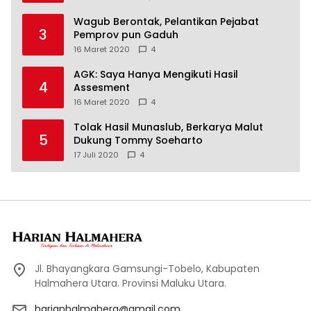
Wagub Berontak, Pelantikan Pejabat
3
Pemprov pun Gaduh
16 Maret 2020
4
AGK: Saya Hanya Mengikuti Hasil
4
Assesment
16 Maret 2020
4
Tolak Hasil Munaslub, Berkarya Malut
5
Dukung Tommy Soeharto
17 Juli 2020
4
Jl. Bhayangkara Gamsungi-Tobelo, Kabupaten
Halmahera Utara. Provinsi Maluku Utara.
harianhalmahera@gmail.com