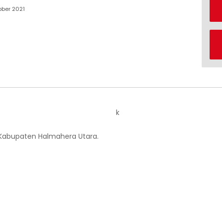
ober 2021
k
 Kabupaten Halmahera Utara.