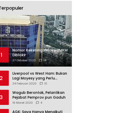
Terpopuler
Nomor Rekening Pelaku UMKM
1
Diblokir
27 Oktober 2020
14
Liverpool vs West Ham: Bukan
2
Lagi Moyesy yang Perlu
Ditakuti
24 Februari 2020
10
Wagub Berontak, Pelantikan
3
Pejabat Pemprov pun Gaduh
16 Maret 2020
4
AGK: Saya Hanya Mengikuti