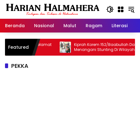
Langsung
ke
konten
Beranda
Nasional
Malut
Ragam
Literasi
H
Inspirator, Selamat
Kiprah Korem 152/Baabullah Dalam
Featured
m Idris
Menangani Stunting Di Wilayah
PEKKA