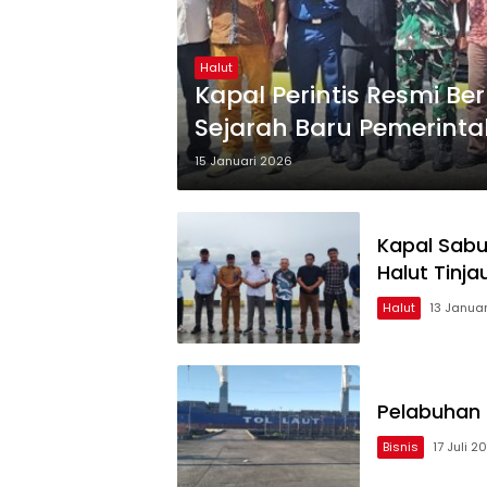
Halut
Kapal Perintis Resmi Be
Sejarah Baru Pemerint
15 Januari 2026
Kapal Sabu
Halut Tinj
Halut
13 Janua
Pelabuhan 
Bisnis
17 Juli 2