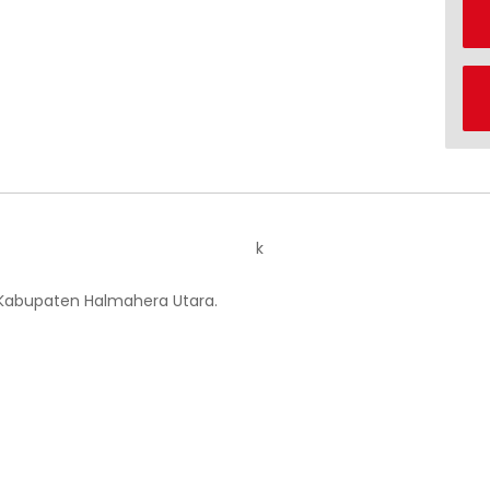
k
 Kabupaten Halmahera Utara.