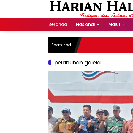
Langsung
ke
konten
Beranda
Nasional
Malut
Featured
pelabuhan galela