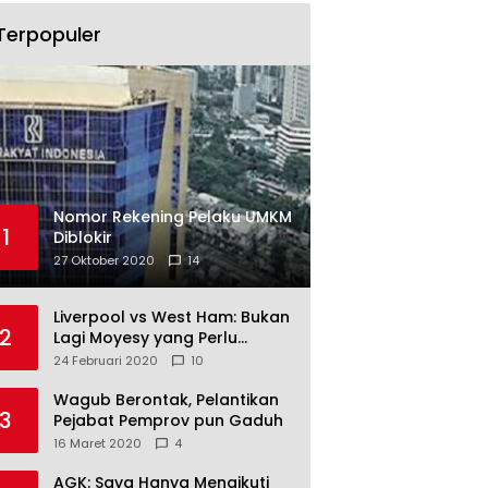
Terpopuler
Nomor Rekening Pelaku UMKM
1
Diblokir
27 Oktober 2020
14
Liverpool vs West Ham: Bukan
2
Lagi Moyesy yang Perlu
Ditakuti
24 Februari 2020
10
Wagub Berontak, Pelantikan
3
Pejabat Pemprov pun Gaduh
16 Maret 2020
4
AGK: Saya Hanya Mengikuti