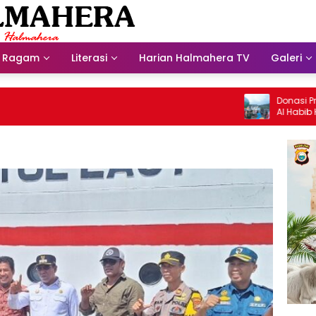
Ragam
Literasi
Harian Halmahera TV
Galeri
Donasi Presdir 
Al Habib Husein