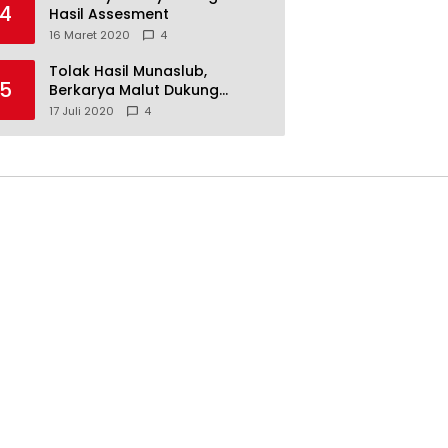
4
Hasil Assesment
16 Maret 2020
4
Tolak Hasil Munaslub,
5
Berkarya Malut Dukung
Tommy Soeharto
17 Juli 2020
4