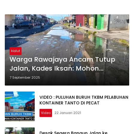
Halut
Warga Rawajaya Ancam Tutup
Jalan, Kades Iksan: Mohon
Bersabar, Sudah Diusulkan
7 September 2025
VIDEO : PULUHAN BURUH TKBM PELABUHAN
KONTAINER TANTO DI PECAT
Video
22 Januari 2021
Desak Segera Bangun Jalan ke