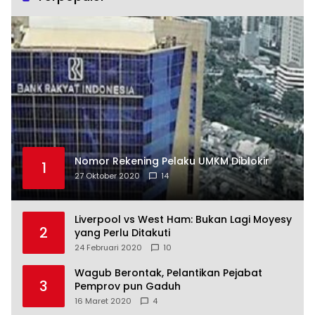
Nomor Rekening Pelaku UMKM Diblokir
1
27 Oktober 2020
14
Liverpool vs West Ham: Bukan Lagi Moyesy
2
yang Perlu Ditakuti
24 Februari 2020
10
Wagub Berontak, Pelantikan Pejabat
3
Pemprov pun Gaduh
16 Maret 2020
4