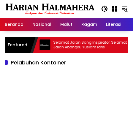
Langsung
ke
konten
Beranda
Nasional
Malut
Ragam
Literasi
H
jid Warisan
Selamat Jalan Sang Inspirator, Selamat
Featured
Jalan Abangku Yuslam Idris
Pelabuhan Kontainer