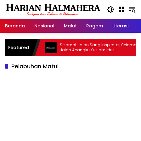
Langsung
ke
konten
Beranda
Nasional
Malut
Ragam
Literasi
H
sjid Warisan
Selamat Jalan Sang Inspirator, Selamat
Featured
Jalan Abangku Yuslam Idris
Pelabuhan Matui