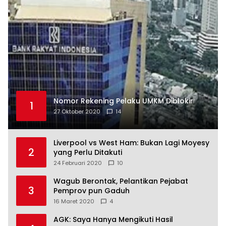
Nomor Rekening Pelaku UMKM Diblokir
1
27 Oktober 2020
14
Liverpool vs West Ham: Bukan Lagi Moyesy
2
yang Perlu Ditakuti
24 Februari 2020
10
Wagub Berontak, Pelantikan Pejabat
3
Pemprov pun Gaduh
16 Maret 2020
4
AGK: Saya Hanya Mengikuti Hasil