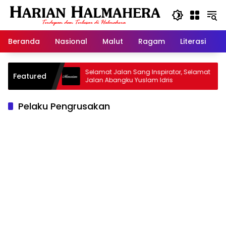
Langsung
ke
konten
Beranda
Nasional
Malut
Ragam
Literasi
H
d Warisan
Selamat Jalan Sang Inspirator, Selamat
Featured
Jalan Abangku Yuslam Idris
Pelaku Pengrusakan