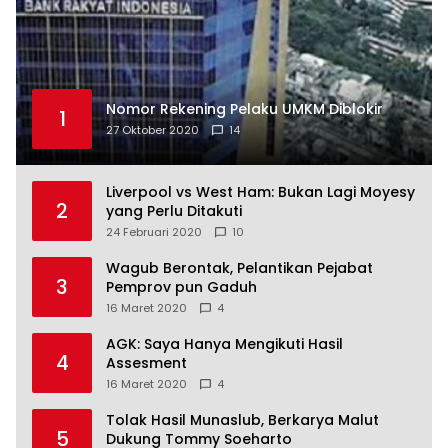
Nomor Rekening Pelaku UMKM Diblokir
1
27 Oktober 2020
14
Liverpool vs West Ham: Bukan Lagi Moyesy
2
yang Perlu Ditakuti
24 Februari 2020
10
Wagub Berontak, Pelantikan Pejabat
3
Pemprov pun Gaduh
16 Maret 2020
4
AGK: Saya Hanya Mengikuti Hasil
4
Assesment
16 Maret 2020
4
Tolak Hasil Munaslub, Berkarya Malut
5
Dukung Tommy Soeharto