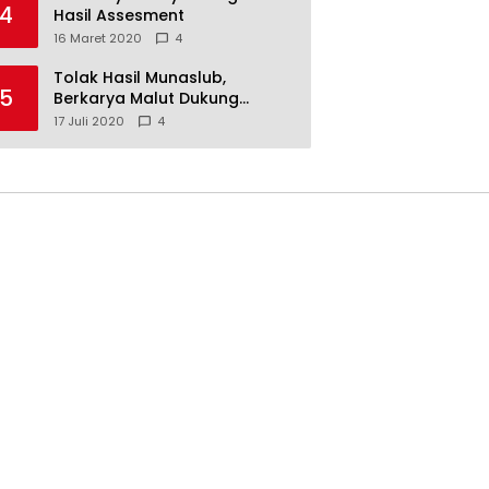
4
Hasil Assesment
16 Maret 2020
4
Tolak Hasil Munaslub,
5
Berkarya Malut Dukung
Tommy Soeharto
17 Juli 2020
4