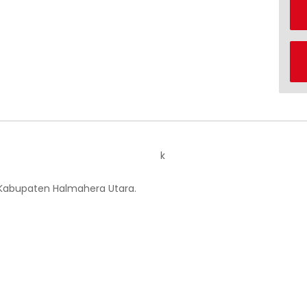
k
 Kabupaten Halmahera Utara.