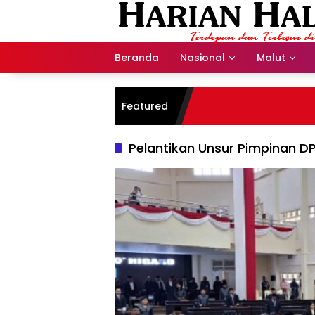
Langsung
ke
konten
Beranda
Nasional
Malut
Featured
Pelantikan Unsur Pimpinan D