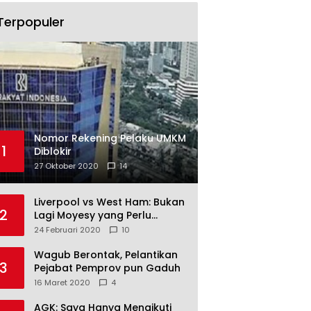
Terpopuler
Nomor Rekening Pelaku UMKM
1
Diblokir
27 Oktober 2020
14
Liverpool vs West Ham: Bukan
2
Lagi Moyesy yang Perlu
Ditakuti
24 Februari 2020
10
Wagub Berontak, Pelantikan
3
Pejabat Pemprov pun Gaduh
16 Maret 2020
4
AGK: Saya Hanya Mengikuti