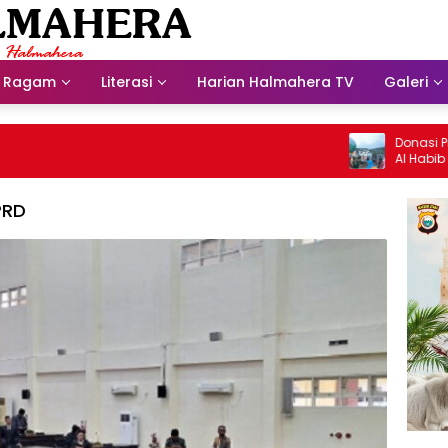
Ragam
Literasi
Harian Halmahera TV
Galeri
Donasi Presdi
Al Habib Husei
PRD