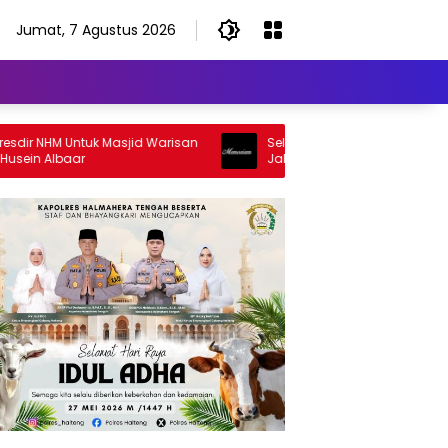
Jumat, 7 Agustus 2026
r NHM Untuk Masjid Warisan
Selamat Jalan Sang Inspirator, Se
n Albaar
Jalan Abangku Yuslam Idris