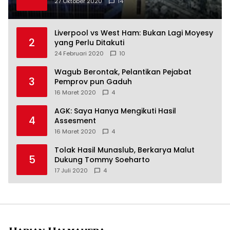
27 Oktober 2020
14
Liverpool vs West Ham: Bukan Lagi Moyesy
2
yang Perlu Ditakuti
24 Februari 2020
10
Wagub Berontak, Pelantikan Pejabat
3
Pemprov pun Gaduh
16 Maret 2020
4
AGK: Saya Hanya Mengikuti Hasil
4
Assesment
16 Maret 2020
4
Tolak Hasil Munaslub, Berkarya Malut
5
Dukung Tommy Soeharto
17 Juli 2020
4