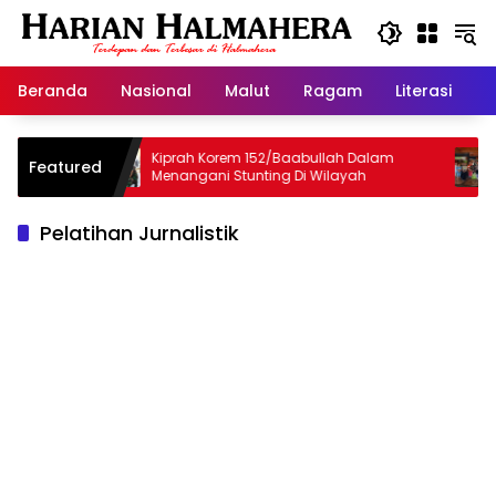
Langsung
ke
konten
Beranda
Nasional
Malut
Ragam
Literasi
H
lamat
Kiprah Korem 152/Baabullah Dalam
Haj
Featured
Menangani Stunting Di Wilayah
Opa
Ter
Pelatihan Jurnalistik