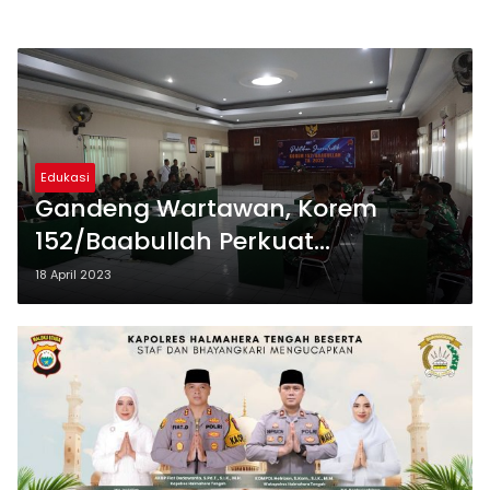
Edukasi
Gandeng Wartawan, Korem
152/Baabullah Perkuat
Kemampuan Jurnalistik Prajurit
18 April 2023