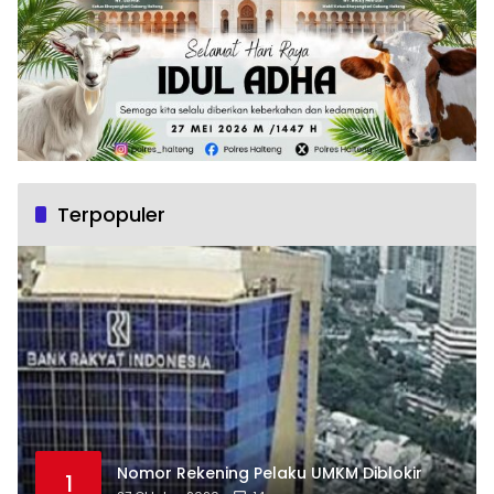
Terpopuler
Nomor Rekening Pelaku UMKM Diblokir
1