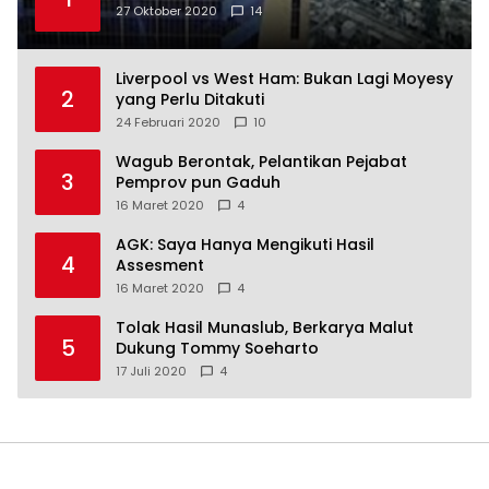
27 Oktober 2020
14
Liverpool vs West Ham: Bukan Lagi Moyesy
2
yang Perlu Ditakuti
24 Februari 2020
10
Wagub Berontak, Pelantikan Pejabat
3
Pemprov pun Gaduh
16 Maret 2020
4
AGK: Saya Hanya Mengikuti Hasil
4
Assesment
16 Maret 2020
4
Tolak Hasil Munaslub, Berkarya Malut
5
Dukung Tommy Soeharto
17 Juli 2020
4