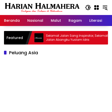
Langsung
ke
konten
Beranda
Nasional
Malut
Ragam
Literasi
H
asjid Warisan
Selamat Jalan Sang Inspirator, Selamat
Featured
Jalan Abangku Yuslam Idris
Peluang Asia