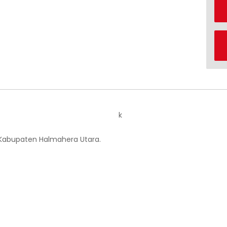
k
 Kabupaten Halmahera Utara.