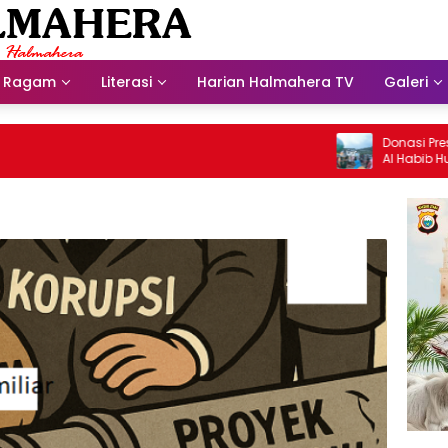
Ragam
Literasi
Harian Halmahera TV
Galeri
Donasi Presdir NH
Al Habib Husein A