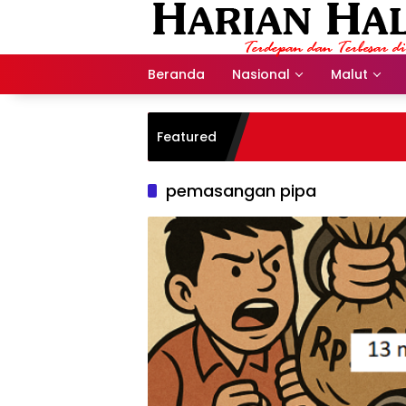
Langsung
ke
konten
Beranda
Nasional
Malut
Featured
pemasangan pipa