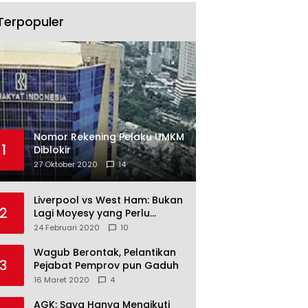
Terpopuler
Nomor Rekening Pelaku UMKM
1
Diblokir
27 Oktober 2020
14
Liverpool vs West Ham: Bukan
2
Lagi Moyesy yang Perlu
Ditakuti
24 Februari 2020
10
Wagub Berontak, Pelantikan
3
Pejabat Pemprov pun Gaduh
16 Maret 2020
4
AGK: Saya Hanya Mengikuti