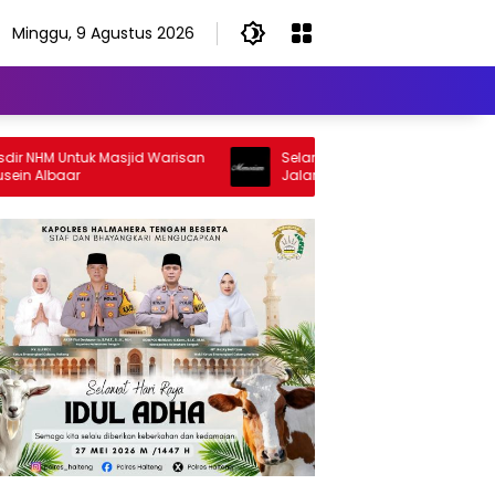
Minggu, 9 Agustus 2026
M Untuk Masjid Warisan
Selamat Jalan Sang Inspirator, Selam
lbaar
Jalan Abangku Yuslam Idris