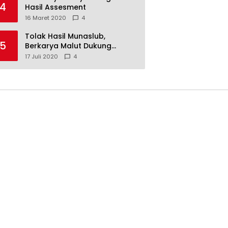
4
Hasil Assesment
16 Maret 2020
4
Tolak Hasil Munaslub,
5
Berkarya Malut Dukung
Tommy Soeharto
17 Juli 2020
4