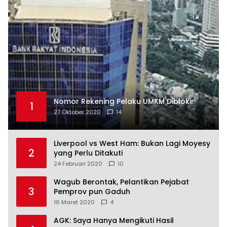
Nomor Rekening Pelaku UMKM Diblokir
1
27 Oktober 2020
14
Liverpool vs West Ham: Bukan Lagi Moyesy
2
yang Perlu Ditakuti
24 Februari 2020
10
Wagub Berontak, Pelantikan Pejabat
3
Pemprov pun Gaduh
16 Maret 2020
4
AGK: Saya Hanya Mengikuti Hasil