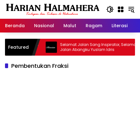
Langsung
ke
konten
Beranda
Nasional
Malut
Ragam
Literasi
H
asjid Warisan
Selamat Jalan Sang Inspirator, Selamat
Featured
Jalan Abangku Yuslam Idris
Pembentukan Fraksi