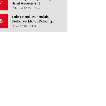
4
Hasil Assesment
16 Maret 2020
4
Tolak Hasil Munaslub,
5
Berkarya Malut Dukung
Tommy Soeharto
17 Juli 2020
4