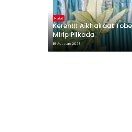
Halut
Keren!!! Alkhairaat Tob
Mirip Pilkada
16 Agustus 2025