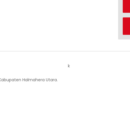
k
 Kabupaten Halmahera Utara.