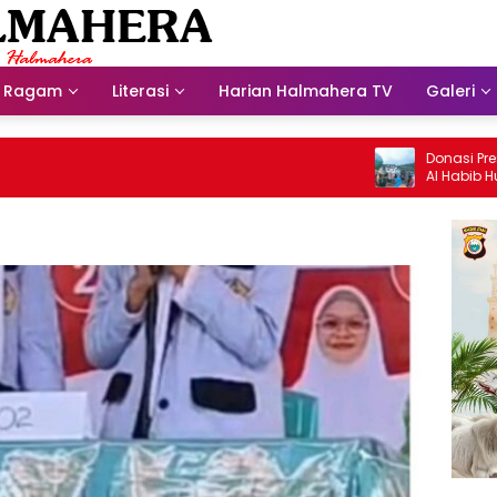
Ragam
Literasi
Harian Halmahera TV
Galeri
Donasi Presdir N
Al Habib Husein 