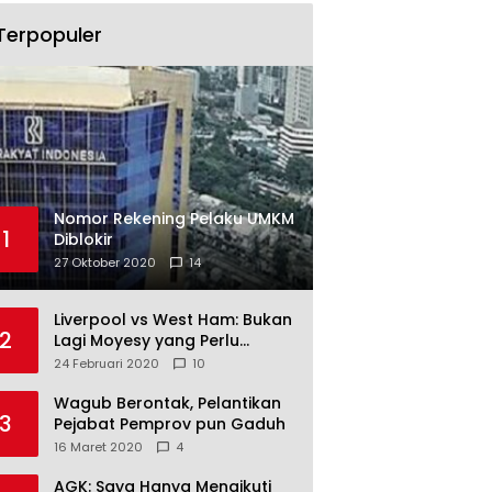
Terpopuler
Nomor Rekening Pelaku UMKM
1
Diblokir
27 Oktober 2020
14
Liverpool vs West Ham: Bukan
2
Lagi Moyesy yang Perlu
Ditakuti
24 Februari 2020
10
Wagub Berontak, Pelantikan
3
Pejabat Pemprov pun Gaduh
16 Maret 2020
4
AGK: Saya Hanya Mengikuti