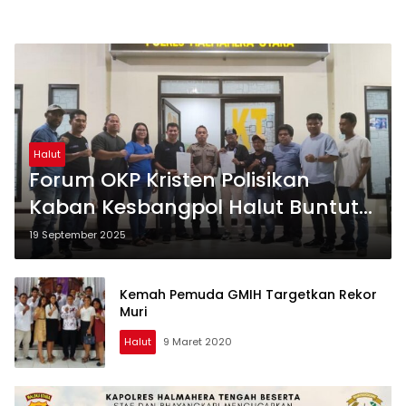
Halut
Forum OKP Kristen Polisikan
Kaban Kesbangpol Halut Buntut
Dugaan Ujaran Provokatif
19 September 2025
Kemah Pemuda GMIH Targetkan Rekor
Muri
Halut
9 Maret 2020