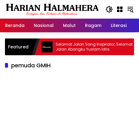
Langsung
ke
konten
Beranda
Nasional
Malut
Ragam
Literasi
H
jid Warisan
Selamat Jalan Sang Inspirator, Selamat
Featured
Jalan Abangku Yuslam Idris
pemuda GMIH