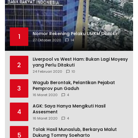
Nomor Rekening Pelaku UMKM Diblokir
1
27 Oktober 2020
14
Liverpool vs West Ham: Bukan Lagi Moyesy
2
yang Perlu Ditakuti
24 Februari 2020
10
Wagub Berontak, Pelantikan Pejabat
3
Pemprov pun Gaduh
16 Maret 2020
4
AGK: Saya Hanya Mengikuti Hasil
4
Assesment
16 Maret 2020
4
Tolak Hasil Munaslub, Berkarya Malut
5
Dukung Tommy Soeharto