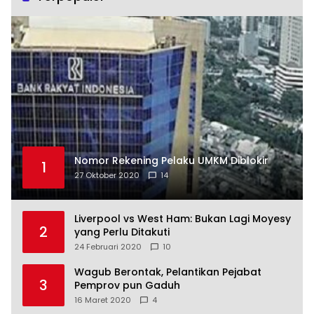
Nomor Rekening Pelaku UMKM Diblokir
1
27 Oktober 2020
14
Liverpool vs West Ham: Bukan Lagi Moyesy
2
yang Perlu Ditakuti
24 Februari 2020
10
Wagub Berontak, Pelantikan Pejabat
3
Pemprov pun Gaduh
16 Maret 2020
4