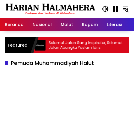
Langsung
ke
konten
Beranda
Nasional
Malut
Ragam
Literasi
H
d Warisan
Selamat Jalan Sang Inspirator, Selamat
Featured
Jalan Abangku Yuslam Idris
Pemuda Muhammadiyah Halut