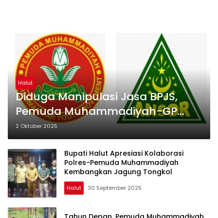
Halut
Diduga Manipulasi Jasa BPJS,
Pemuda Muhammadiyah-GP
Ansor Desak Bupati Halut ‘Suntik’
2 Oktober 2025
Kapus Dokulamo
Bupati Halut Apresiasi Kolaborasi
Polres-Pemuda Muhammadiyah
Kembangkan Jagung Tongkol
Halut
30 September 2025
Tahun Depan, Pemuda Muhammadiyah