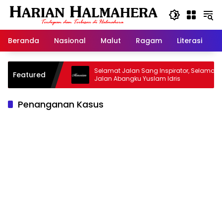
Langsung
ke
konten
Beranda
Nasional
Malut
Ragam
Literasi
H
asjid Warisan
Selamat Jalan Sang Inspirator, Selamat
Featured
Jalan Abangku Yuslam Idris
Penanganan Kasus