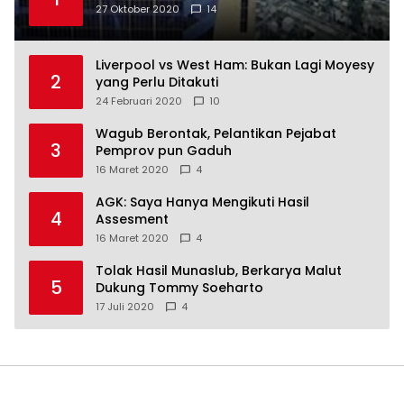
27 Oktober 2020
14
Liverpool vs West Ham: Bukan Lagi Moyesy
2
yang Perlu Ditakuti
24 Februari 2020
10
Wagub Berontak, Pelantikan Pejabat
3
Pemprov pun Gaduh
16 Maret 2020
4
AGK: Saya Hanya Mengikuti Hasil
4
Assesment
16 Maret 2020
4
Tolak Hasil Munaslub, Berkarya Malut
5
Dukung Tommy Soeharto
17 Juli 2020
4