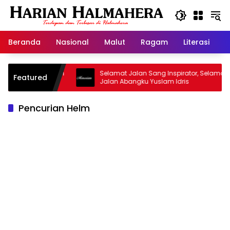
Langsung
ke
konten
Beranda
Nasional
Malut
Ragam
Literasi
H
asjid Warisan
Selamat Jalan Sang Inspirator, Selamat
Featured
Jalan Abangku Yuslam Idris
Pencurian Helm