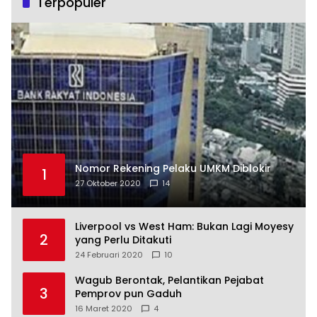
Terpopuler
Nomor Rekening Pelaku UMKM Diblokir
1
27 Oktober 2020
14
Liverpool vs West Ham: Bukan Lagi Moyesy
2
yang Perlu Ditakuti
24 Februari 2020
10
Wagub Berontak, Pelantikan Pejabat
3
Pemprov pun Gaduh
16 Maret 2020
4