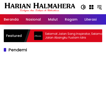
Langsung
ke
konten
Beranda
Nasional
Malut
Ragam
Literasi
H
sjid Warisan
Selamat Jalan Sang Inspirator, Selamat
Featured
Jalan Abangku Yuslam Idris
Pendemi